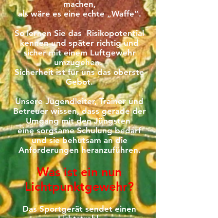
machen,
als wäre es eine echte „Waffe“.
So lernen Sie das Risikopotential
kennen und später richtig und
sicher mit einem Luftgewehr
umzugehen.
Sicherheit ist für uns das oberste
Gebot.
Unsere Jugendleiter, Trainer und
Betreuer wissen, dass gerade der
Umgang mit den Jüngsten
eine sorgsame Schulung bedarf
und sie behutsam an die
Anforderungen heranzuführen.
Was ist ein nun
Lichtpunktgewehr?
Das Sportgerät sendet einen