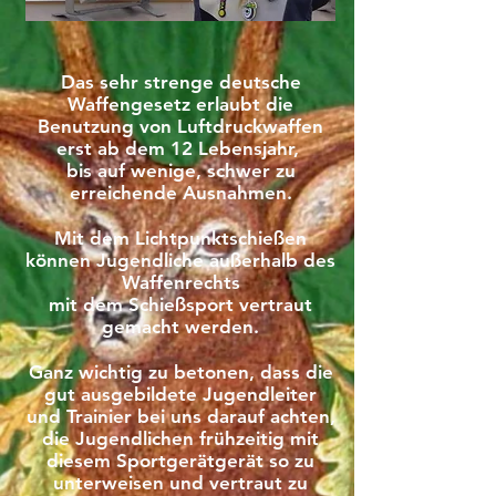
Das sehr strenge deutsche
Waffengesetz erlaubt die
Benutzung von Luftdruckwaffen
erst ab dem 12 Lebensjahr,
bis auf wenige, schwer zu
erreichende Ausnahmen.
Mit dem Lichtpunktschießen
können Jugendliche außerhalb des
Waffenrechts
mit dem Schießsport vertraut
gemacht werden.
Ganz wichtig zu betonen, dass die
gut ausgebildete Jugendleiter
und Trainier bei uns darauf achten,
die Jugendlichen frühzeitig mit
diesem Sportgerätgerät so zu
unterweisen und vertraut zu