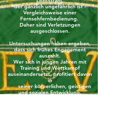
Lichtstrahl,
der gänzlich ungefährlich ist -
Vergleichsweise einer
Fernsehfernbedienung.
Daher sind Verletzungen
ausgeschlossen.
Untersuchungen haben ergeben,
dass sich frühes Engagement
auszahlt.
Wer sich in jungen Jahren mit
Training und Wettkampf
auseinandersetzt, profitiert davon
in
seiner körperlichen, geistigen
und sozialen Entwicklung.
Junge Sportler sind
belastungsfähiger und
stressresistenter als ihre
Altersgenossen.
Sie leisten meist in der Schule
mehr und sind umgänglicher.
Bei jungen Sportschützinnen und -