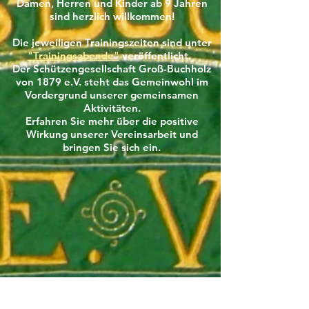
Damen, Herren und Kinder ab 9 Jahren
sind herzlich willkommen!
Die jeweiligen Trainingszeiten sind unter
"Trainingsabende"
veröffentlicht.
Der Schützengesellschaft Groß-Buchholz
von 1879 e.V. steht das Gemeinwohl im
Vordergrund unserer gemeinsamen
Aktivitäten.
Erfahren Sie mehr über die positive
Wirkung unserer Vereinsarbeit und
bringen Sie sich ein.
Die Inhalte dieses Erklärvideos aus