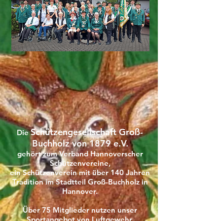
Schützengesellschaft Groß-
Die
Buchholz von 1879 e.V.
gehört zum Verband Hannoverscher
Schützenvereine,
ein Schützenverein mit über 140 Jahren
Tradition im Stadtteil Groß-Buchholz in
Hannover.
Über 75 Mitglieder nutzen unser
Sportangebot von Luftgewehr,