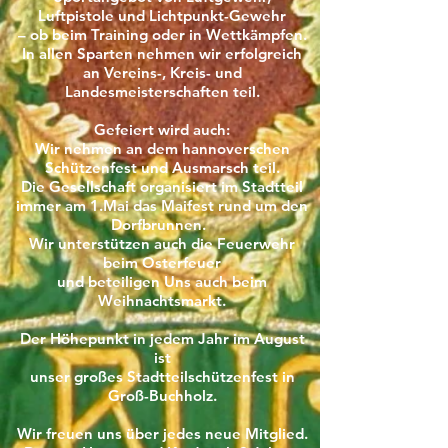
Luftpistole und Lichtpunkt-Gewehr
– ob beim Training oder in Wettkämpfen.
In allen Sparten nehmen wir erfolgreich
an Vereins-, Kreis- und
Landesmeisterschaften teil.
Gefeiert wird auch:
Wir nehmen an dem hannoverschen
Schützenfest und Ausmarsch teil.
Die Gesellschaft organisiert im Stadtteil
immer am 1.Mai das Maifest rund um den
Dorfbrunnen.
Wir unterstützen auch die Feuerwehr
beim Osterfeuer
und beteiligen Uns auch beim
Weihnachtsmarkt.
Der Höhepunkt in jedem Jahr im August
ist
unser großes Stadtteilschützenfest in
Groß-Buchholz.
Wir freuen uns über jedes neue Mitglied.